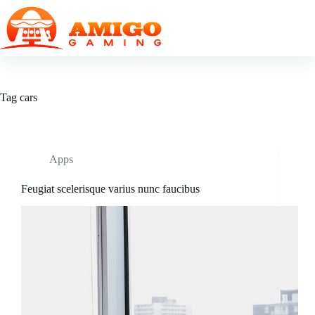
Skip
to
content
Tag
cars
Apps
Feugiat scelerisque varius nunc faucibus